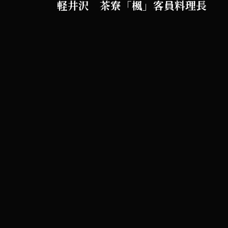
軽井沢 茶寮「楓」客員料理長
樹液を思わせる甘味出汁を開発
山の静寂と白霧の中で、味覚の
神戸 私邸サロン「裏有栖」
少人数制の完全招待コースを担
“出汁で語る物語”をテーマに、
東京 ホテル白金 スーパーバイザ
海外ゲスト向けに“白い雫”を伝
奈良 精進庵「那由」研鑽
動物性を引き出した白濁出汁の