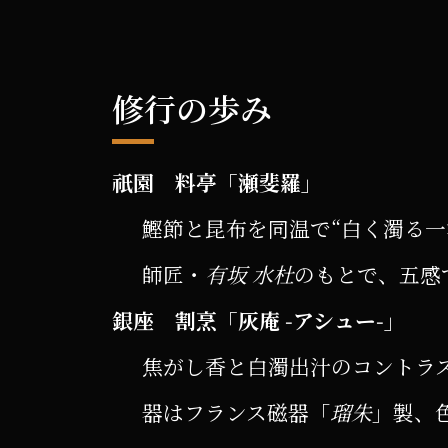
修行の歩み
祇園 料亭「瀬斐羅」
鰹節と昆布を同温で“白く濁る一
師匠・
有坂 水杜
のもとで、五感
銀座 割烹「灰庵 ‑アシュー‑」
焦がし香と白濁出汁のコントラ
器はフランス磁器「
瑠朱
」製、