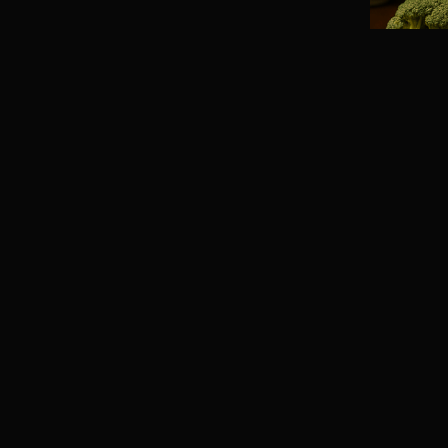
。
余韻を延ばす感覚を磨く。
当。
記憶に残る温度を設計。
ー
えるメニューを監修。
極限を体験し、