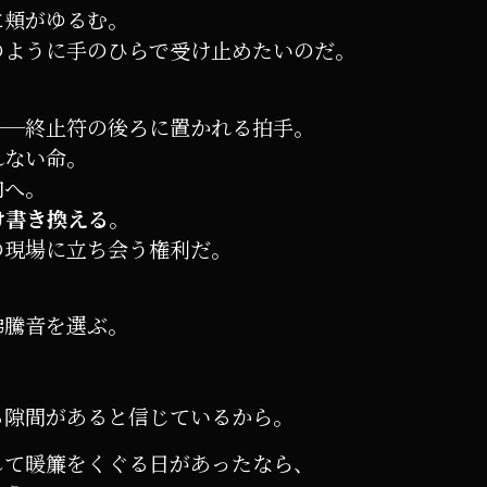
に頬がゆるむ。
のように手のひらで受け止めたいのだ。
──終止符の後ろに置かれる拍手。
れない命。
肉へ。
け書き換える
。
の現場に立ち会う権利だ。
、
沸騰音を選ぶ。
る隙間があると信じているから。
して暖簾をくぐる日があったなら、