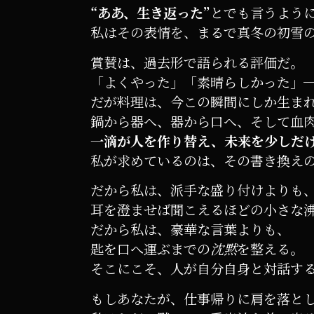
“ああ、生き返った”
とでも言うよう
私はその表情を、まるで真冬の初雪
賞賛は、過去形で語られる評価だ。
「よくやった」「素晴らしかった」
だが料理は、今この瞬間にしか生ま
鍋から器へ、器から口へ、そして血
一滴が人を作り替え、未来を少しだ
私が求めているのは、その書き換え
だから私は、派手な盛り付けよりも
耳を澄ませば聞こえるほどの小さな
だから私は、豪華な言葉よりも、
匙を口へ運ぶまでの
沈黙
を整える。
そこにこそ、人が自分自身と対話す
もしあなたが、仕事帰りに肩を落と