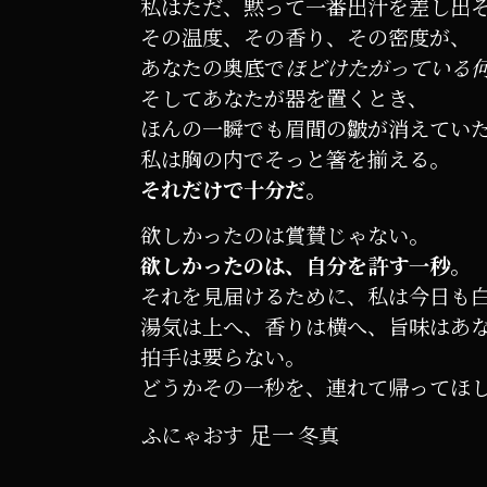
私はただ、黙って一番出汁を差し出
その温度、その香り、その密度が、
あなたの奥底で
ほどけたがっている
そしてあなたが器を置くとき、
ほんの一瞬でも眉間の皺が消えてい
私は胸の内でそっと箸を揃える。
それだけで十分だ。
欲しかったのは賞賛じゃない。
欲しかったのは、自分を許す一秒。
それを見届けるために、私は今日も
湯気は上へ、香りは横へ、旨味はあ
拍手は要らない。
どうかその一秒を、連れて帰ってほ
足一
ふにゃおす
冬真